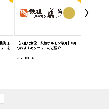
北海道
【八重北食堂 鉄板ホルモン蟻月】8月
【スクエア ゼ
ニューを
のおすすめメニューのご紹介
「Disney SWEE
京ばな奈」オー
2026.08.04
2026.08.03