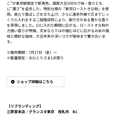
こ”が東京駅限定で新発売。国産大豆100％で味・香りとも
に“濃さ”を追求した、特別仕様の「東京ローストきな粉」を使
用。直火で香ばしさを立ち上げ、さらに遠赤外線で芯までじっ
くり火入れをする二段階焙煎により、奥行きのある豊かな香り
を実現しました。口に入れた瞬間に広がる、ローストきな粉の
力強い香りが特徴。天米ならではの噛むほどに広がるお米の風
味と絶妙な塩味、大豆本来の深いコクが後味まで響き合いま
す。
※販売期間：7月17日（金）～
※数量限定：おひとりさま1点限り
ショップ詳細はこちら
【リブランディング】
三原堂本店／グランスタ東京 改札内 B1