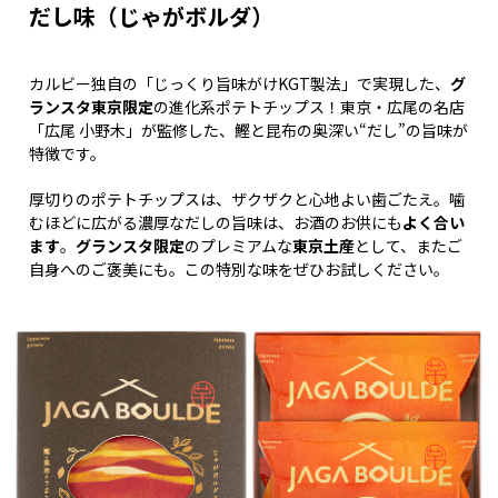
だし味（じゃがボルダ）
カルビー独自の「じっくり旨味がけKGT製法」で実現した、
グ
ランスタ東京限定
の進化系ポテトチップス！東京・広尾の名店
「広尾 小野木」が監修した、鰹と昆布の奥深い“だし”の旨味が
特徴です。
厚切りのポテトチップスは、ザクザクと心地よい歯ごたえ。噛
むほどに広がる濃厚なだしの旨味は、お酒のお供にも
よく合い
ます
。
グランスタ限定
のプレミアムな
東京土産
として、またご
自身へのご褒美にも。この特別な味をぜひお試しください。