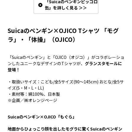
「Suicaのペンギンピッコロ
缶」を詳しく見る ＞＞
Suicaのペンギン×OJICO Tシャツ 「モグ
ラ」・「体操」（OJICO）
「Suicaのペンギン」と「OJICO（オジコ）」がコラボレーショ
ンしたユニークなデザインのTシャツが、
グランスタモールに
登場！
・取扱いサイズ：こども/全5サイズ(90～145cm) おとな/全5サ
イズ(S・M・L・LL)
・素材等：綿100%、日本製
※企画／㈱オレンジページ
Suicaのペンギン×OJICO「もぐら」
地面からひょっこり顔を出したモグラに驚くSuicaのペンギン