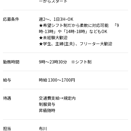
ーからスタート
応募条件
週2〜、1日3H~OK
★希望シフト制だから柔軟に対応可能 「9
時-13時」や「14時-18時」などもOK
★未経験大歓迎
★学生、主婦(主夫) 、フリーター大歓迎
勤務時間
9時～23時30分 ※シフト制
給与
時給 1300〜1700円
待遇
交通費支給→規定内
制服貸与
昇級随時
担当
布川