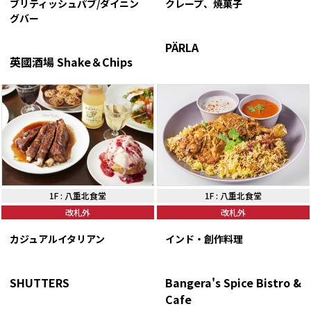
ブリティッシュパブ/ダイニン
クレープ、焼菓子
グバー
PÄRLA
英國酒場 Shake＆Chips
1F
:
八重北食堂
1F
:
八重北食堂
改札外
改札外
カジュアルイタリアン
インド・創作料理
SHUTTERS
Bangera's Spice Bistro &
Cafe