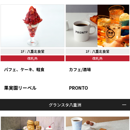
1F
:
八重北食堂
1F
:
八重北食堂
改札外
改札外
パフェ、ケーキ、軽食
カフェ/酒場
果実園リーベル
PRONTO
グランスタ八重洲