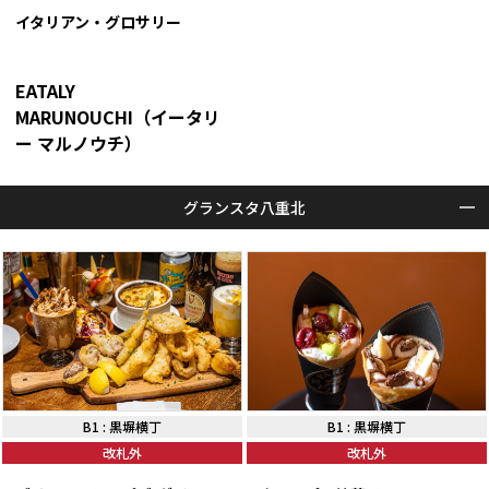
イタリアン・グロサリー
EATALY
MARUNOUCHI（イータリ
ー マルノウチ）
グランスタ八重北
B1
:
黒塀横丁
B1
:
黒塀横丁
改札外
改札外