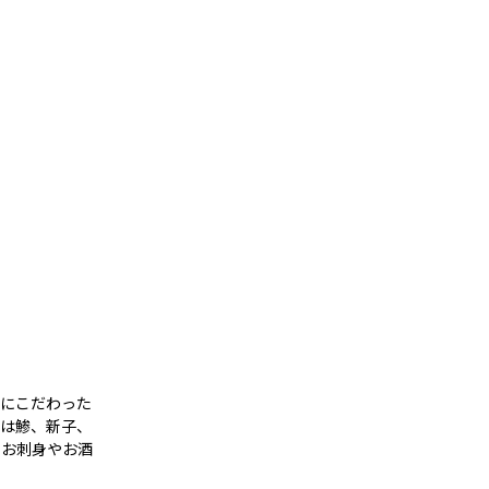
節にこだわった
夏は鯵、新子、
のお刺身やお酒