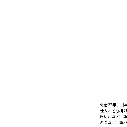
明治22年、日
仕入れを心掛
新いかなど、
の肴など、築