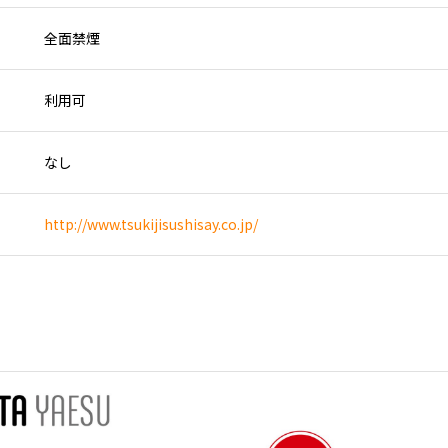
全面禁煙
利用可
なし
http://www.tsukijisushisay.co.jp/