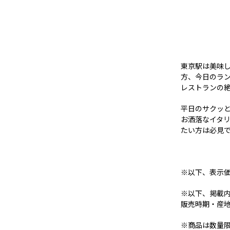
東京駅は美味
方、今日のラ
レストランの
平日のサクッ
お洒落なイタ
たい方は必見
※以下、表示
※以下、掲載
販売時期・産
※商品は数量