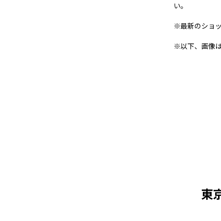
い。
※最新のショ
※以下、画像
東