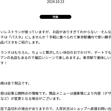
2024.10.23
特集
しいレストランが揃っていますが、お店がありすぎてわからない…そん
ンチは『パスタ』にしませんか？手軽に食べられて東京駅構内で使い勝
絶品パスタをご紹介します。
とランチはもちろん、ちょっと贅沢したい休日のおでかけや、デートで
リアンの名店もあるので幅広いシーンで楽しめますよ。東京駅で美味しい
です！
価格は全て税込です。
内容は記事公開時点の情報です。商品メニューは諸事情により内容（デ
地など）が変更となる場合がございます。
限定で品切れの場合がありますので、入荷状況はショップへ直接お問い