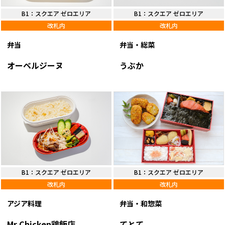
B1：スクエア ゼロエリア
B1：スクエア ゼロエリア
改札内
改札内
弁当
弁当・総菜
オーベルジーヌ
うぶか
B1：スクエア ゼロエリア
B1：スクエア ゼロエリア
改札内
改札内
アジア料理
弁当・和惣菜
Mr.Chicken鶏飯店
てとて