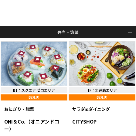
弁当・惣菜
B1：スクエア ゼロエリア
1F：北通路エリア
改札内
改札内
おにぎり・惣菜
サラダ&ダイニング
ONI＆Co.（オニアンドコ
CITYSHOP
ー）