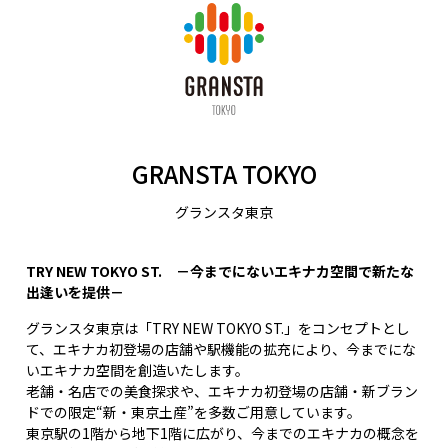
GRANSTA TOKYO
グランスタ東京
TRY NEW TOKYO ST. －今までにないエキナカ空間で新たな
出逢いを提供－
グランスタ東京は「TRY NEW TOKYO ST.」をコンセプトとし
て、エキナカ初登場の店舗や駅機能の拡充により、今までにな
いエキナカ空間を創造いたします。
老舗・名店での美食探求や、エキナカ初登場の店舗・新ブラン
ドでの限定“新・東京土産”を多数ご用意しています。
東京駅の1階から地下1階に広がり、今までのエキナカの概念を