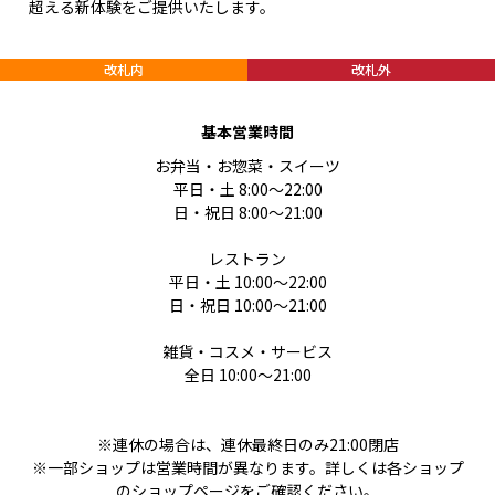
超える新体験をご提供いたします。
改札内
改札外
基本営業時間
お弁当・お惣菜・スイーツ
平日・土 8:00～22:00
日・祝日 8:00～21:00
レストラン
平日・土 10:00～22:00
日・祝日 10:00～21:00
雑貨・コスメ・サービス
全日 10:00～21:00
※連休の場合は、連休最終日のみ21:00閉店
※一部ショップは営業時間が異なります。詳しくは各ショップ
のショップページをご確認ください。