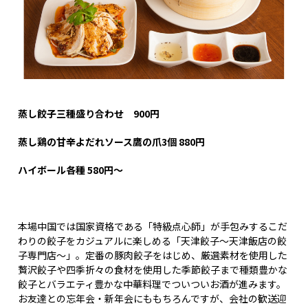
蒸し餃子三種盛り合わせ 900
円
蒸し鶏の甘辛よだれソース鷹の爪3
個 880
円
ハイボール各種 580
円～
本場中国では国家資格である「特級点心師」が手包みするこだ
わりの餃子をカジュアルに楽しめる「天津餃子～天津飯店の餃
子専門店～」。定番の豚肉餃子をはじめ、厳選素材を使用した
贅沢餃子や四季折々の食材を使用した季節餃子まで種類豊かな
餃子とバラエティ豊かな中華料理でついついお酒が進みます。
お友達との忘年会・新年会にももちろんですが、会社の歓送迎