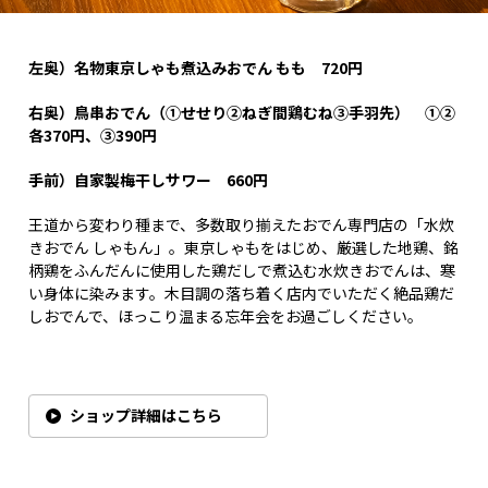
左奥）名物東京しゃも煮込みおでん
もも
720
円
右奥）鳥串おでん（①
せせり②
ねぎ間鶏むね③
手羽先） ①②
各370
円、③390
円
手前）自家製梅干しサワー 660
円
王道から変わり種まで、多数取り揃えたおでん専門店の「水炊
きおでん しゃもん」。東京しゃもをはじめ、厳選した地鶏、銘
柄鶏をふんだんに使用した鶏だしで煮込む水炊きおでんは、寒
い身体に染みます。木目調の落ち着く店内でいただく絶品鶏だ
しおでんで、ほっこり温まる忘年会をお過ごしください。
ショップ詳細はこちら