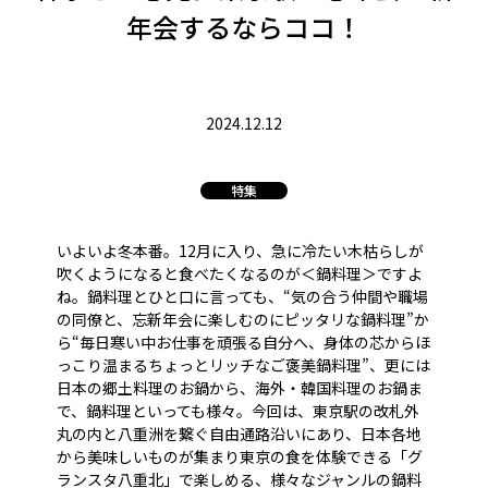
年会するならココ！
2024.12.12
特集
いよいよ冬本番。12月に入り、急に冷たい木枯らしが
吹くようになると食べたくなるのが＜鍋料理＞ですよ
ね。鍋料理とひと口に言っても、“気の合う仲間や職場
の同僚と、忘新年会に楽しむのにピッタリな鍋料理”か
ら“毎日寒い中お仕事を頑張る自分へ、身体の芯からほ
っこり温まるちょっとリッチなご褒美鍋料理”、更には
日本の郷土料理のお鍋から、海外・韓国料理のお鍋ま
で、鍋料理といっても様々。今回は、東京駅の改札外
丸の内と八重洲を繋ぐ自由通路沿いにあり、日本各地
から美味しいものが集まり東京の食を体験できる「グ
ランスタ八重北」で楽しめる、様々なジャンルの鍋料