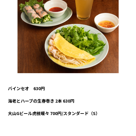
バインセオ 630
円
海老とハーブの生春巻き 2
本 630
円
大山G
ビール虎視暖々 700
円/
スタンダード（S
）