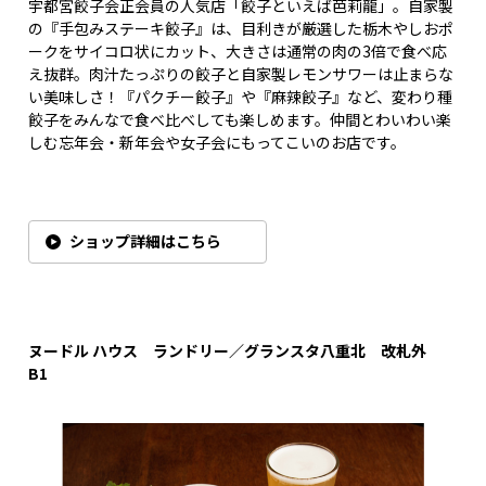
宇都宮餃子会正会員の人気店「餃子といえば芭莉龍」。自家製
の『手包みステーキ餃子』は、目利きが厳選した栃木やしおポ
ークをサイコロ状にカット、大きさは通常の肉の3倍で食べ応
え抜群。肉汁たっぷりの餃子と自家製レモンサワーは止まらな
い美味しさ！『パクチー餃子』や『麻辣餃子』など、変わり種
餃子をみんなで食べ比べしても楽しめます。仲間とわいわい楽
しむ忘年会・新年会や女子会にもってこいのお店です。
ショップ詳細はこちら
ヌードル
ハウス ランドリー
／グランスタ八重北 改札外
B1