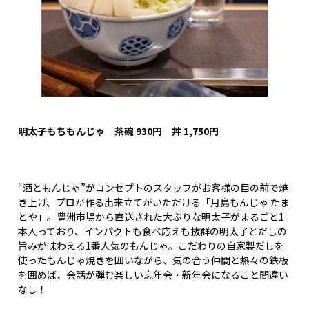
明太子もちもんじゃ 茶碗 930
円 丼 1,750
円
“酒ともんじゃ”がコンセプトのスタッフがお客様の目の前で焼
き上げ、プロが作る出来立てがいただける「月島もんじゃ たま
とや」。豊洲市場から直送された大ぶりな明太子がまるごと1
本入っており、インパクトも食べ応えも抜群の明太子とだしの
旨みが味わえる1番人気のもんじゃ。こだわりの自家製だしを
使ったもんじゃ焼きを囲いながら、気の合う仲間と熱々の鉄板
を囲めば、会話が弾む楽しい忘年会・新年会になること間違い
なし！