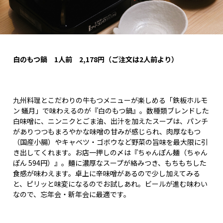
白のもつ鍋 1
人前 2,178
円（ご注文は2
人前より）
九州料理とこだわりの牛もつメニューが楽しめる「鉄板ホルモ
ン 蟻月」で味わえるのが『白のもつ鍋』。数種類ブレンドした
白味噌に、ニンニクとごま油、出汁を加えたスープは、パンチ
がありつつもまろやかな味噌の甘みが感じられ、肉厚なもつ
（国産小腸）やキャベツ・ゴボウなど野菜の旨味を最大限に引
き出してくれます。お店一押しの〆は『ちゃんぽん麺（ちゃん
ぽん 594円）』。麺に濃厚なスープが絡みつき、もちもちした
食感が味わえます。卓上に辛味噌があるので少し加えてみる
と、ピリッと味変になるのでお試しあれ。ビールが進む味わい
なので、忘年会・新年会に最適です。