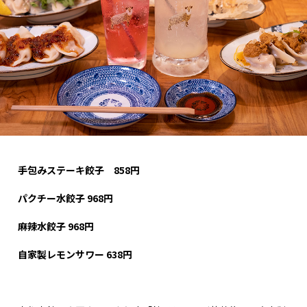
手包みステーキ餃子 858
円
パクチー水餃子 968
円
麻辣水餃子 968
円
自家製レモンサワー 638
円