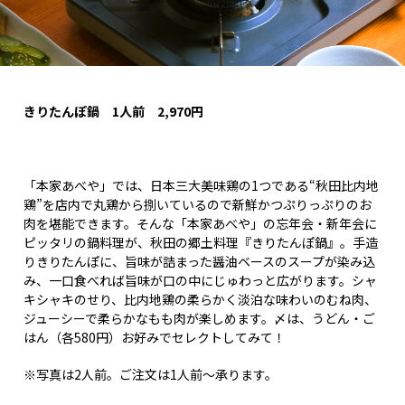
きりたんぽ鍋 1
人前 2,970
円
「本家あべや」では、日本三大美味鶏の1つである“秋田比内地
鶏”を店内で丸鶏から捌いているので新鮮かつぷりっぷりのお
肉を堪能できます。そんな「本家あべや」の忘年会・新年会に
ピッタリの鍋料理が、秋田の郷土料理『きりたんぽ鍋』。手造
りきりたんぽに、旨味が詰まった醤油ベースのスープが染み込
み、一口食べれば旨味が口の中にじゅわっと広がります。シャ
キシャキのせり、比内地鶏の柔らかく淡泊な味わいのむね肉、
ジューシーで柔らかなもも肉が楽しめます。〆は、うどん・ご
はん（各580円）お好みでセレクトしてみて！
※写真は2人前。ご注文は1人前～承ります。