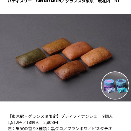
パティスリー GIN NO MORI／グランスタ東京 改札内 B1
【東京駅・グランスタ限定】プティフィナンシェ 9個入
1,512円／18個入 2,808円
左：果実の香り3種類：黒クコ／フランボワ／ピスタチオ