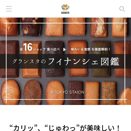
“カリッ”、“じゅわっ”が美味しい！