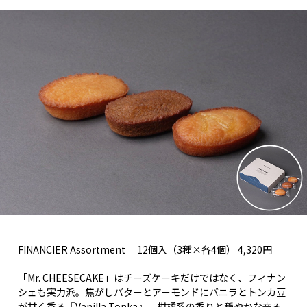
FINANCIER Assortment 12個入（3種×各4個） 4,320円
「Mr. CHEESECAKE」はチーズケーキだけではなく、フィナン
シェも実力派。焦がしバターとアーモンドにバニラとトンカ豆
が甘く香る『Vanilla Tonka』、柑橘系の香りと穏やかな辛み