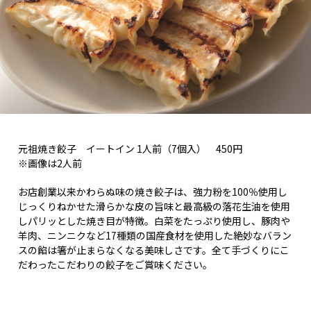
元祖焼き餃子 イートイン 1人前（7個入） 450円
※画像は2人前
お店創業以来かわらぬ味の焼き餃子は、強力粉を100％使用し
じっくりねかせた滑らかな皮の旨味と最高級の落花生油を使用
しパリッとした焼き目が特徴。白菜をたっぷり使用し、豚肉や
羊肉、ニンニクなど17種類の国産食材を使用した絶妙なバラン
スの餡は箸が止まらなくなる美味しさです。全て手づくりにこ
だわったこだわりの餃子をご賞味ください。