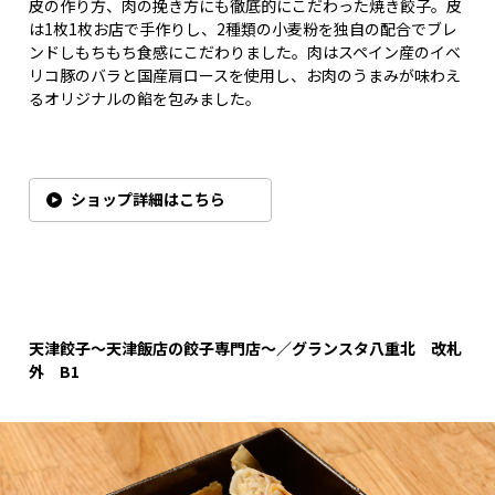
皮の作り方、肉の挽き方にも徹底的にこだわった焼き餃子。皮
は1枚1枚お店で手作りし、2種類の小麦粉を独自の配合でブレ
ンドしもちもち食感にこだわりました。肉はスペイン産のイベ
リコ豚のバラと国産肩ロースを使用し、お肉のうまみが味わえ
るオリジナルの餡を包みました。
ショップ詳細はこちら
天津餃子～天津飯店の餃子専門店～／グランスタ八重北 改札
外 B1