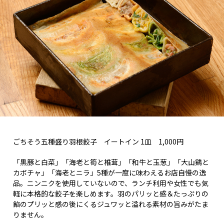
ごちそう五種盛り羽根餃子 イートイン 1皿 1,000円
「黒豚と白菜」「海老と筍と椎茸」「和牛と玉葱」「大山鷄と
カボチャ」「海老とニラ」5種が一度に味わえるお店自慢の逸
品。ニンニクを使用していないので、ランチ利用や女性でも気
軽に本格的な餃子を楽しめます。羽のパリッと感＆たっぷりの
餡のプリッと感の後にくるジュワッと溢れる素材の旨みがたま
りません。