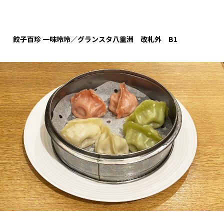
餃子百珍 一味玲玲／グランスタ八重洲 改札外 B1