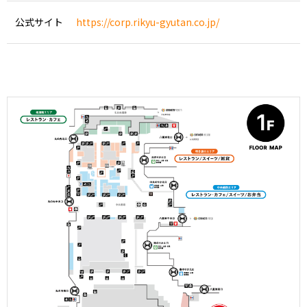
公式サイト
https://corp.rikyu-gyutan.co.jp/